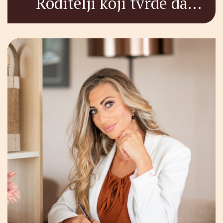
Roditelji koji tvrde da
jednako vole svoju decu –
lažu!