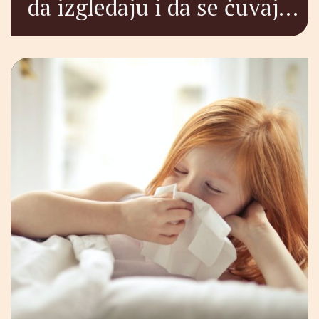
da izgledaju i da se čuvaju
obroci za plažu