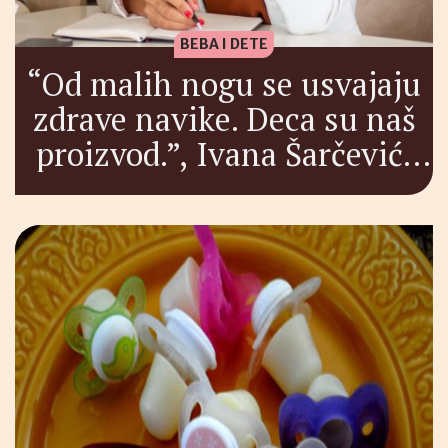
BEBA I DETE
“Od malih nogu se usvajaju
zdrave navike. Deca su naš
proizvod.”, Ivana Šarčević,
nutricionista i fitnes trener