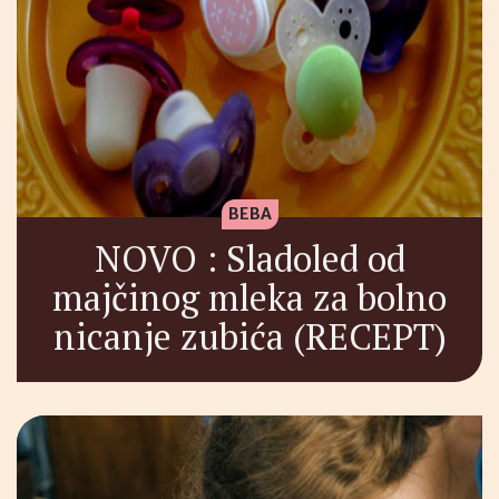
BEBA
NOVO : Sladoled od
majčinog mleka za bolno
nicanje zubića (RECEPT)