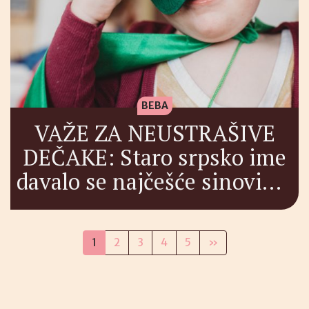
BEBA
VAŽE ZA NEUSTRAŠIVE
DEČAKE: Staro srpsko ime
davalo se najčešće sinovima
iz jako emotivnog razloga
1
2
3
4
5
»