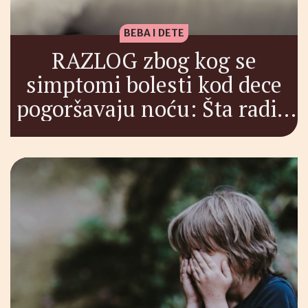
BEBA I DETE
RAZLOG zbog kog se
simptomi bolesti kod dece
pogoršavaju noću: Šta raditi
kod temperature, kašlja,
alergije