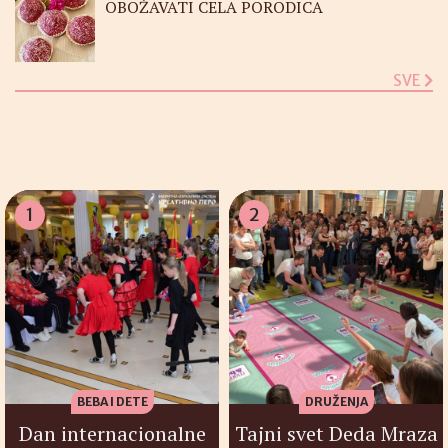
OBOŽAVATI CELA PORODICA
SVE
1
2
BEBA I DETE
DRUŽENJA
Dan internacionalne
Tajni svet Deda Mraza