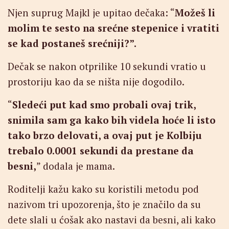
Njen suprug Majkl je upitao dečaka: “
Možeš li
molim te sesto na srećne stepenice i vratiti
se kad postaneš srećniji?”.
Dečak se nakon otprilike 10 sekundi vratio u
prostoriju kao da se ništa nije dogodilo.
“
Sledeći put kad smo probali ovaj trik,
snimila sam ga kako bih videla hoće li isto
tako brzo delovati, a ovaj put je Kolbiju
trebalo 0.0001 sekundi da prestane da
besni,
” dodala je mama.
Roditelji kažu kako su koristili metodu pod
nazivom tri upozorenja, što je značilo da su
dete slali u ćošak ako nastavi da besni, ali kako