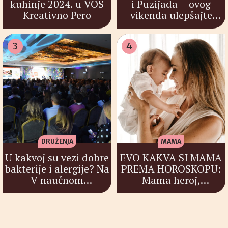
kuhinje 2024. u VOS
i Puzijada – ovog
Kreativno Pero
vikenda ulepšajte
dane najmlađima￼
3
4
DRUŽENJA
MAMA
U kakvoj su vezi dobre
EVO KAKVA SI MAMA
bakterije i alergije? Na
PREMA HOROSKOPU:
V naučnom
Mama heroj,
simpozijumu sa
menadžerka ili
međunarodnim
zabavljačica?
učešćem u
organizaciji Probiotic