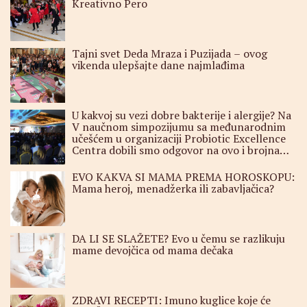
Kreativno Pero
Tajni svet Deda Mraza i Puzijada – ovog
vikenda ulepšajte dane najmlađima￼
U kakvoj su vezi dobre bakterije i alergije? Na
V naučnom simpozijumu sa međunarodnim
učešćem u organizaciji Probiotic Excellence
Centra dobili smo odgovor na ovo i brojna
druga zanimljiva pitanja
EVO KAKVA SI MAMA PREMA HOROSKOPU:
Mama heroj, menadžerka ili zabavljačica?
DA LI SE SLAŽETE? Evo u čemu se razlikuju
mame devojčica od mama dečaka
ZDRAVI RECEPTI: Imuno kuglice koje će