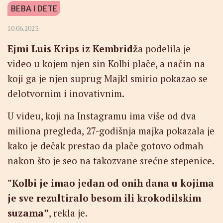
BEBA I DETE
10.06.2023.
Ejmi Luis Krips iz Kembridž
a podelila je
video u kojem njen sin Kolbi plače, a način na
koji ga je njen suprug Majkl smirio pokazao se
delotvornim i inovativnim.
U videu, koji na Instagramu ima više od dva
miliona pregleda, 27-godišnja majka pokazala je
kako je dečak prestao da plače gotovo odmah
nakon što je seo na takozvane srećne stepenice.
”
Kolbi je imao jedan od onih dana u kojima
je sve rezultiralo besom ili krokodilskim
suzama”
, rekla je.