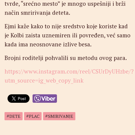
tvrde, “srećno mesto” je mnogo uspešniji i brži
način smririvanja deteta.
Ejmi kaže kako to nije sredstvo koje koriste kad
je Kolbi zaista uznemiren ili povređen, već samo
kada ima neosnovane izlive besa.
Brojni roditelji pohvalili su metodu ovog para.
https://www.instagram.com/reel/CSUrDyUHzbe/?
utm_source=ig_web_copy_link
DETE
PLAC
SMIRIVANJE